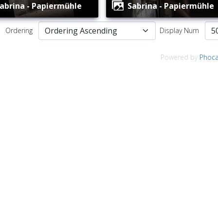
Sabrina - Papiermühle
Sabrina - Papiermühle
Ordering
Display Num
Powered by
Phoca