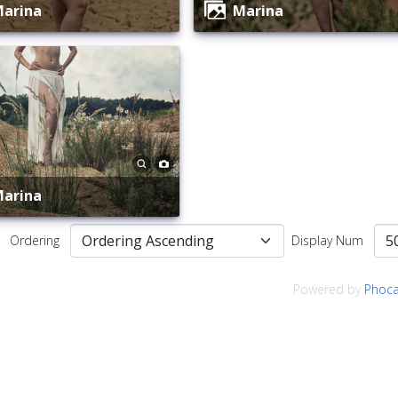
Marina
Marina
Marina
Ordering
Display Num
Powered by
Phoca