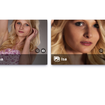
Isa
Isa