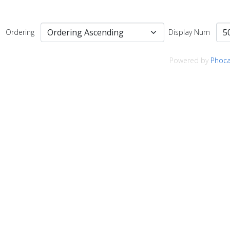
Ordering
Display Num
Powered by
Phoca