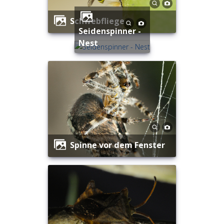
Schwebfliege
Seidenspinner -
Nest
Spinne vor dem Fenster