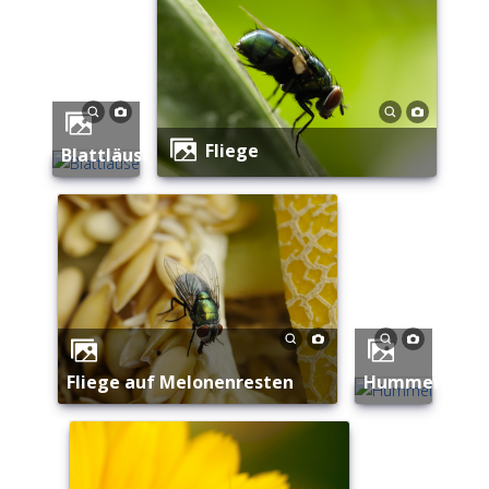
Fliege
Blattläuse
Fliege auf Melonenresten
Hummel