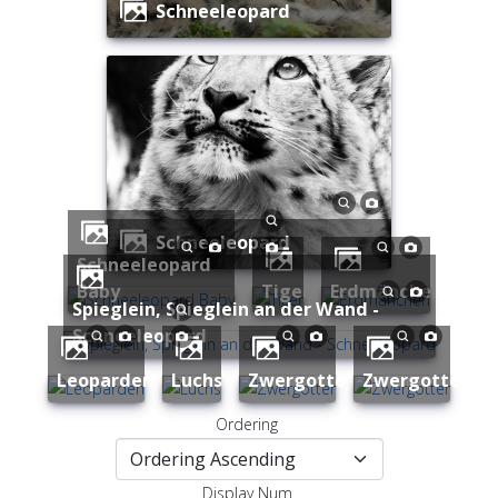
Schneeleopard
Schneeleopard
Schneeleopard
Baby
Tiger
Erdmänchen
Spieglein, Spieglein an der Wand -
Schneeleopard
Leoparden
Luchs
Zwergotter
Zwergotter
Ordering
Display Num