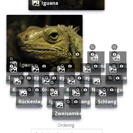
Iguana
Iguana
Iguana
Iguana
Iguana
Reptilien
Reptilien
Reptilien
Reptilien
Konferenz
Krokodil
Krokodil
Nashornleguan
Rückenlage
Iguana
Schlange
Schlange
Zweisamkeit
Ordering