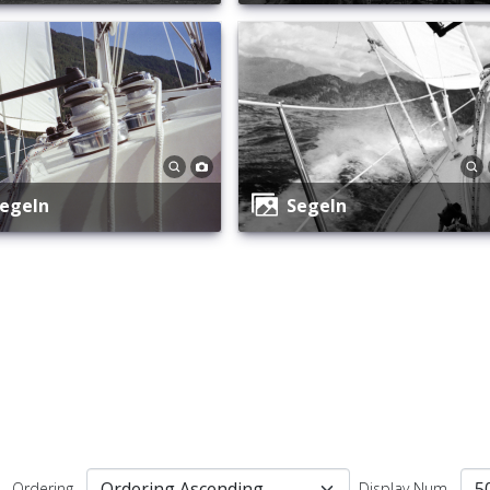
Segeln
Segeln
Ordering
Display Num